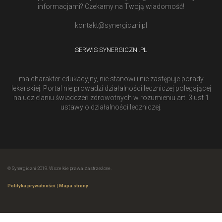
informacjami? Czekamy na Twoją wiadomość!
kontakt@synergiczni.pl
SERWIS SYNERGICZNI.PL
ma charakter edukacyjny, nie stanowi i nie zastępuje porady
lekarskiej. Portal nie prowadzi działalności leczniczej polegającej
na udzielaniu świadczeń zdrowotnych w rozumieniu art. 3 ust 1
ustawy o działalności leczniczej.
© Synergiczni 2019. Wszelkie prawa zastrzeżone.
Polityka prywatności
|
Mapa strony