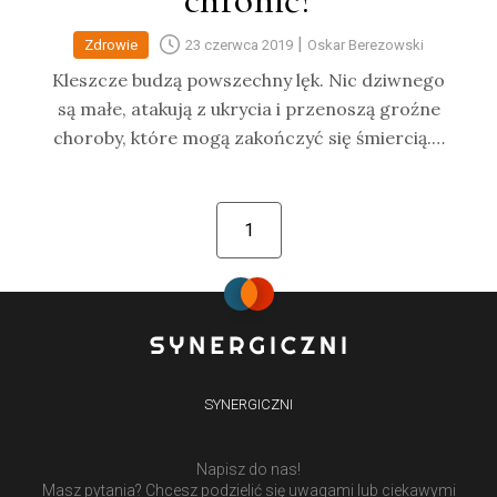
chronić?
|
Zdrowie
23 czerwca 2019
Oskar Berezowski
Kleszcze budzą powszechny lęk. Nic dziwnego
są małe, atakują z ukrycia i przenoszą groźne
choroby, które mogą zakończyć się śmiercią.…
1
SYNERGICZNI
Napisz do nas!
Masz pytania? Chcesz podzielić się uwagami lub ciekawymi