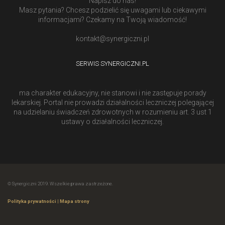
Napisz do nas!
Masz pytania? Chcesz podzielić się uwagami lub ciekawymi
informacjami? Czekamy na Twoją wiadomość!
kontakt@synergiczni.pl
SERWIS SYNERGICZNI.PL
ma charakter edukacyjny, nie stanowi i nie zastępuje porady
lekarskiej. Portal nie prowadzi działalności leczniczej polegającej
na udzielaniu świadczeń zdrowotnych w rozumieniu art. 3 ust 1
ustawy o działalności leczniczej.
© Synergiczni 2019. Wszelkie prawa zastrzeżone.
Polityka prywatności
|
Mapa strony