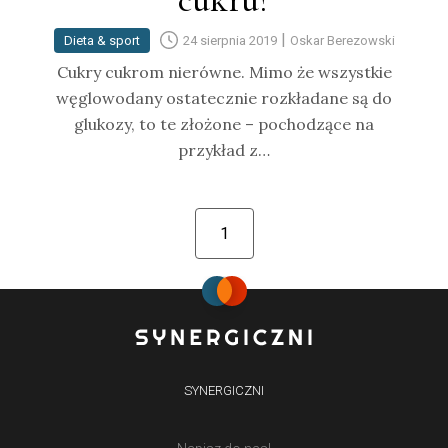
cukru?
|
Dieta & sport
24 sierpnia 2019
Oskar Berezowski
Cukry cukrom nierówne. Mimo że wszystkie
węglowodany ostatecznie rozkładane są do
glukozy, to te złożone – pochodzące na
przykład z…
1
SYNERGICZNI