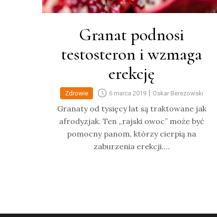
Granat podnosi
testosteron i wzmaga
erekcję
|
Zdrowie
6 marca 2019
Oskar Berezowski
Granaty od tysięcy lat są traktowane jak
afrodyzjak. Ten „rajski owoc” może być
pomocny panom, którzy cierpią na
zaburzenia erekcji.…