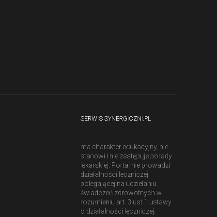
SERWIS SYNERGICZNI.PL
ma charakter edukacyjny, nie
stanowi i nie zastępuje porady
lekarskiej. Portal nie prowadzi
działalności leczniczej
polegającej na udzielaniu
świadczeń zdrowotnych w
rozumieniu art. 3 ust 1 ustawy
o działalności leczniczej.