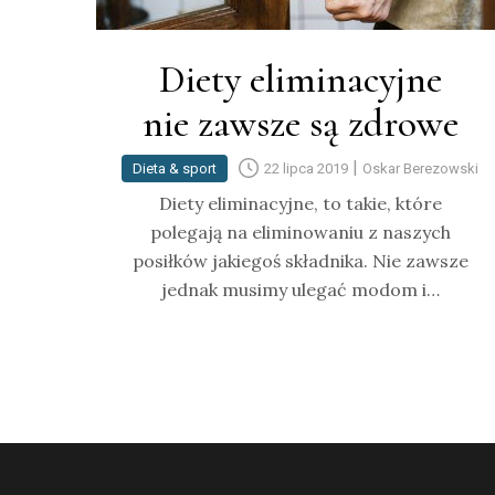
Diety eliminacyjne
nie zawsze są zdrowe
|
Dieta & sport
22 lipca 2019
Oskar Berezowski
Diety eliminacyjne, to takie, które
polegają na eliminowaniu z naszych
posiłków jakiegoś składnika. Nie zawsze
jednak musimy ulegać modom i…