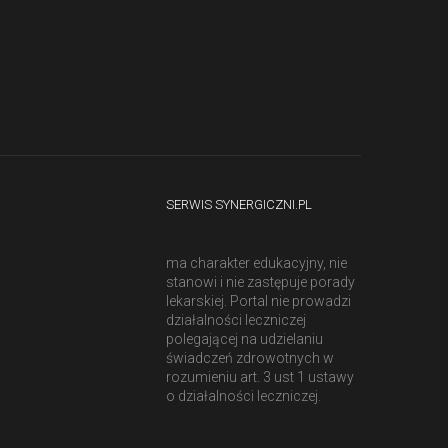
SERWIS SYNERGICZNI.PL
ma charakter edukacyjny, nie
stanowi i nie zastępuje porady
lekarskiej. Portal nie prowadzi
działalności leczniczej
polegającej na udzielaniu
świadczeń zdrowotnych w
rozumieniu art. 3 ust 1 ustawy
o działalności leczniczej.