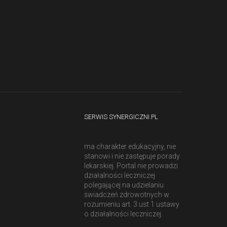
SERWIS SYNERGICZNI.PL
ma charakter edukacyjny, nie
stanowi i nie zastępuje porady
lekarskiej. Portal nie prowadzi
działalności leczniczej
polegającej na udzielaniu
świadczeń zdrowotnych w
rozumieniu art. 3 ust 1 ustawy
o działalności leczniczej.