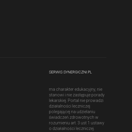
SERWIS SYNERGICZNI.PL
ma charakter edukacyjny, nie
stanowi i nie zastępuje porady
lekarskiej. Portal nie prowadzi
działalności leczniczej
polegającej na udzielaniu
świadczeń zdrowotnych w
rozumieniu art. 3 ust 1 ustawy
o działalności leczniczej.