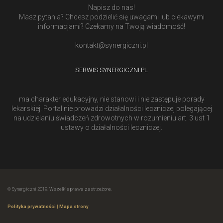
Napisz do nas!
Masz pytania? Chcesz podzielić się uwagami lub ciekawymi
informacjami? Czekamy na Twoją wiadomość!
kontakt@synergiczni.pl
SERWIS SYNERGICZNI.PL
ma charakter edukacyjny, nie stanowi i nie zastępuje porady
lekarskiej. Portal nie prowadzi działalności leczniczej polegającej
na udzielaniu świadczeń zdrowotnych w rozumieniu art. 3 ust 1
ustawy o działalności leczniczej.
© Synergiczni 2019. Wszelkie prawa zastrzeżone.
Polityka prywatności
|
Mapa strony