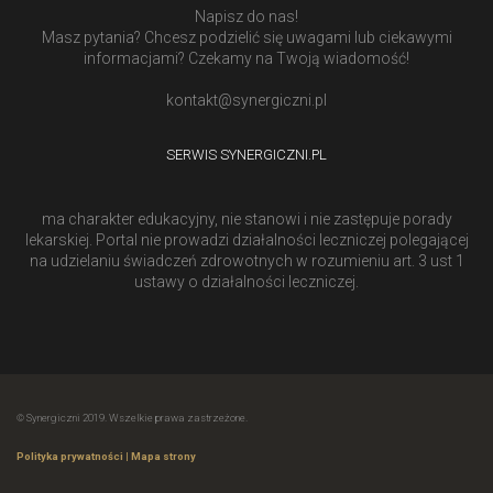
Napisz do nas!
Masz pytania? Chcesz podzielić się uwagami lub ciekawymi
informacjami? Czekamy na Twoją wiadomość!
kontakt@synergiczni.pl
SERWIS SYNERGICZNI.PL
ma charakter edukacyjny, nie stanowi i nie zastępuje porady
lekarskiej. Portal nie prowadzi działalności leczniczej polegającej
na udzielaniu świadczeń zdrowotnych w rozumieniu art. 3 ust 1
ustawy o działalności leczniczej.
© Synergiczni 2019. Wszelkie prawa zastrzeżone.
Polityka prywatności
|
Mapa strony