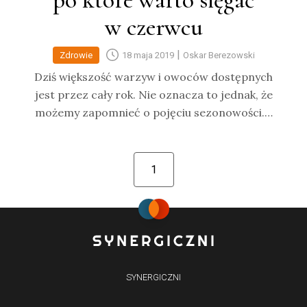
po które warto sięgać
w czerwcu
|
Zdrowie
18 maja 2019
Oskar Berezowski
Dziś większość warzyw i owoców dostępnych
jest przez cały rok. Nie oznacza to jednak, że
możemy zapomnieć o pojęciu sezonowości.…
1
SYNERGICZNI