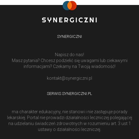
SYNERGICZNI
Napisz do nas!
Masz pytania? Chcesz podzielić się uwagami lub ciekawymi
informacjami? Czekamy na Twoją wiadomość!
kontakt@synergiczni.pl
SERWIS SYNERGICZNI.PL
ma charakter edukacyjny, nie stanowi i nie zastępuje porady
lekarskiej. Portal nie prowadzi działalności leczniczej polegającej
na udzielaniu świadczeń zdrowotnych w rozumieniu art. 3 ust 1
ustawy o działalności leczniczej.