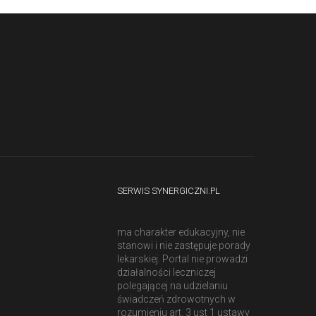
SERWIS SYNERGICZNI.PL
ma charakter edukacyjny, nie
stanowi i nie zastępuje porady
lekarskiej. Portal nie prowadzi
działalności leczniczej
polegającej na udzielaniu
świadczeń zdrowotnych w
rozumieniu art. 3 ust 1 ustawy