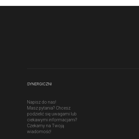
SYNERGICZNI
Napisz do nas!
Masz pytania? Chcesz
podzielić się uwagami lub
ciekawymi informacjami?
Czekamy na Twoją
wiadomość!