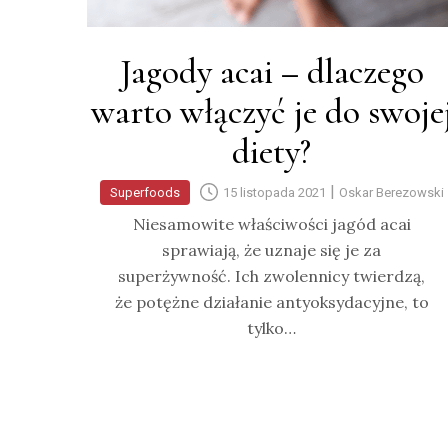
Jagody acai – dlaczego
warto włączyć je do swoje
diety?
|
Superfoods
15 listopada 2021
Oskar Berezowski
Niesamowite właściwości jagód acai
sprawiają, że uznaje się je za
superżywność. Ich zwolennicy twierdzą,
że potężne działanie antyoksydacyjne, to
tylko…