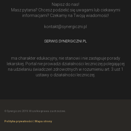
Napisz do nas!
Masz pytania? Chcesz podzielić się uwagami lub ciekawymi
informacjami? Czekamy na Twoją wiadomość!
kontakt@synergiczni.pl
SERWIS SYNERGICZNI.PL
ma charakter edukacyjny, nie stanowi i nie zastępuje porady
lekarskiej. Portal nie prowadzi działalności leczniczej polegającej
na udzielaniu świadczeń zdrowotnych w rozumieniu art. 3 ust 1
ustawy o działalności leczniczej.
© Synergiczni 2019. Wszelkie prawa zastrzeżone.
Polityka prywatności
|
Mapa strony