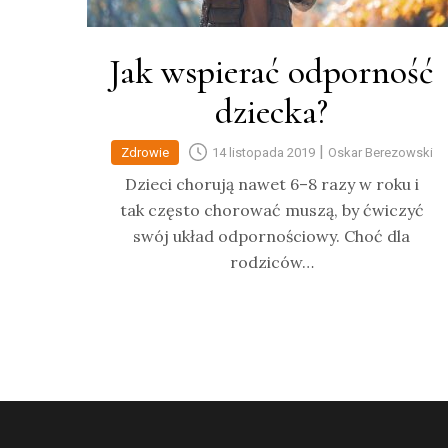
Jak wspierać odporność
dziecka?
|
Zdrowie
14 listopada 2019
Oskar Berezowski
Dzieci chorują nawet 6–8 razy w roku i
tak często chorować muszą, by ćwiczyć
swój układ odpornościowy. Choć dla
rodziców…