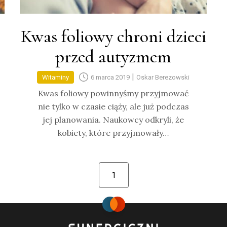
Kwas foliowy chroni dzieci
przed autyzmem
|
Witaminy
6 marca 2019
Oskar Berezowski
Kwas foliowy powinnyśmy przyjmować
nie tylko w czasie ciąży, ale już podczas
jej planowania. Naukowcy odkryli, że
kobiety, które przyjmowały…
1