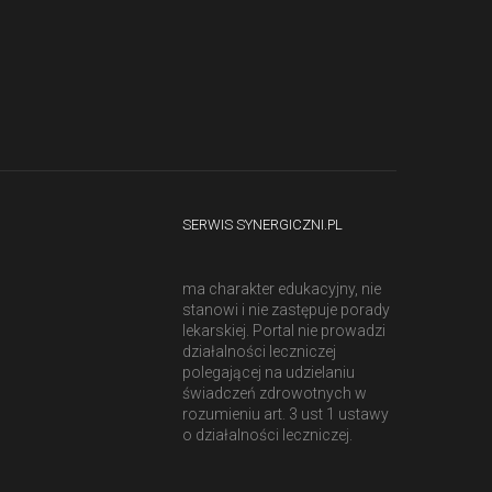
SERWIS SYNERGICZNI.PL
ma charakter edukacyjny, nie
stanowi i nie zastępuje porady
lekarskiej. Portal nie prowadzi
działalności leczniczej
polegającej na udzielaniu
świadczeń zdrowotnych w
rozumieniu art. 3 ust 1 ustawy
o działalności leczniczej.