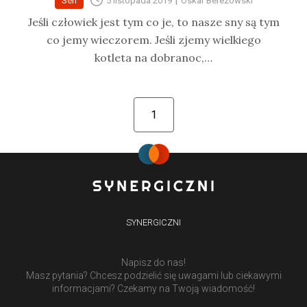
Sen
5 listopada 2019
Oskar Berezowski
Jeśli człowiek jest tym co je, to nasze sny są tym
co jemy wieczorem. Jeśli zjemy wielkiego
kotleta na dobranoc,…
1
SYNERGICZNI
Napisz do nas!
Masz pytania? Chcesz podzielić się uwagami lub ciekawymi
informacjami? Czekamy na Twoją wiadomość!