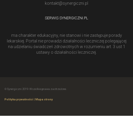
kontakt@synergiczni.pl
SERWIS SYNERGICZNI.PL
ma charakter edukacyjny, nie stanowi i nie zastępuje porady
lekarskiej. Portal nie prowadzi działalności leczniczej polegającej
na udzielaniu świadczeń zdrowotnych w rozumieniu art. 3 ust 1
ustawy o działalności leczniczej.
© Synergiczni 2019. Wszelkie prawa zastrzeżone.
Polityka prywatności
|
Mapa strony