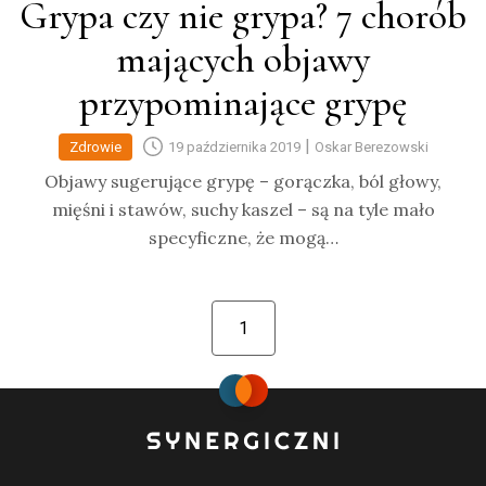
Grypa czy nie grypa? 7 chorób
mających objawy
przypominające grypę
|
Zdrowie
19 października 2019
Oskar Berezowski
Objawy sugerujące grypę – gorączka, ból głowy,
mięśni i stawów, suchy kaszel – są na tyle mało
specyficzne, że mogą…
1