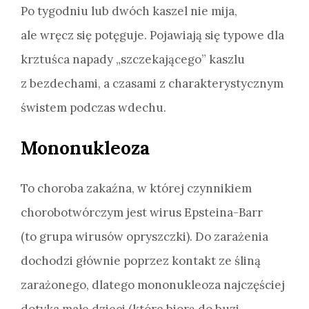
Po tygodniu lub dwóch kaszel nie mija,
ale wręcz się potęguje. Pojawiają się typowe dla
krztuśca napady „szczekającego” kaszlu
z bezdechami, a czasami z charakterystycznym
świstem podczas wdechu.
Mononukleoza
To choroba zakaźna, w której czynnikiem
chorobotwórczym jest wirus Epsteina-Barr
(to grupa wirusów opryszczki). Do zarażenia
dochodzi głównie poprzez kontakt ze śliną
zarażonego, dlatego mononukleoza najczęściej
dotyka małe dzieci (które biorą do buzi