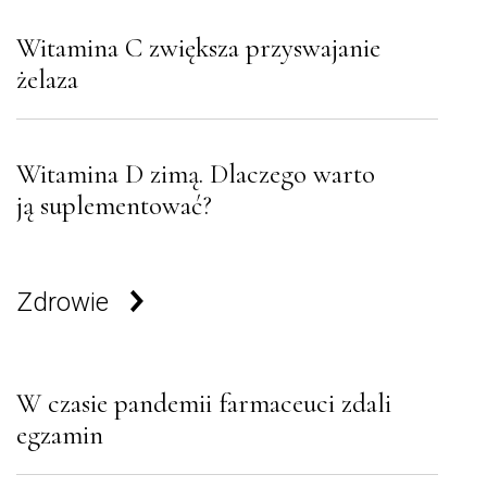
Witamina C zwiększa przyswajanie
żelaza
Witamina D zimą. Dlaczego warto
ją suplementować?
Zdrowie
W czasie pandemii farmaceuci zdali
egzamin