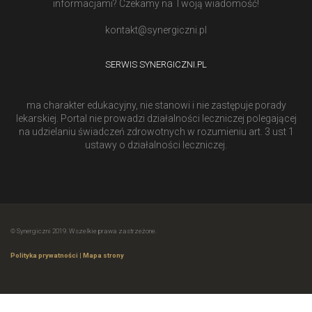
informacjami? Czekamy na Twoją wiadomość!
kontakt@synergiczni.pl
SERWIS SYNERGICZNI.PL
ma charakter edukacyjny, nie stanowi i nie zastępuje porady
lekarskiej. Portal nie prowadzi działalności leczniczej polegającej
na udzielaniu świadczeń zdrowotnych w rozumieniu art. 3 ust 1
ustawy o działalności leczniczej.
© Synergiczni 2019. Wszelkie prawa zastrzeżone.
Polityka prywatności
|
Mapa strony