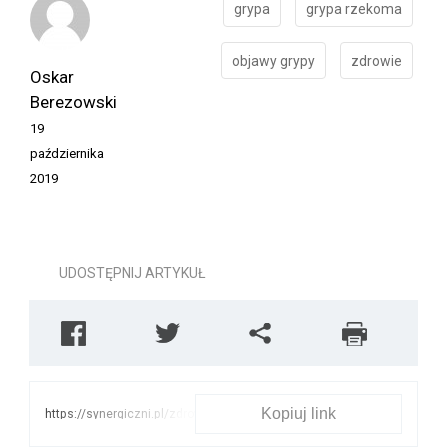
grypa
grypa rzekoma
objawy grypy
zdrowie
Oskar
Berezowski
19
października
2019
UDOSTĘPNIJ ARTYKUŁ
Kopiuj link
https://synergiczni.pl/zdrowie/grypa-
czy-nie-grypa-7-chorob-