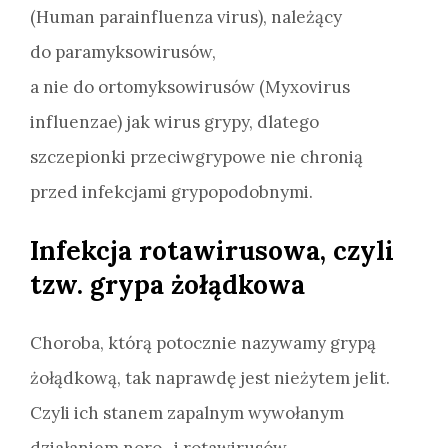
(Human parainfluenza virus), należący
do paramyksowirusów,
a nie do ortomyksowirusów (Myxovirus
influenzae) jak wirus grypy, dlatego
szczepionki przeciwgrypowe nie chronią
przed infekcjami grypopodobnymi.
Infekcja rotawirusowa, czyli
tzw. grypa żołądkowa
Choroba, którą potocznie nazywamy grypą
żołądkową, tak naprawdę jest nieżytem jelit.
Czyli ich stanem zapalnym wywołanym
działaniem noro- i rotawirusów,