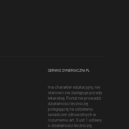
SERWIS SYNERGICZNI.PL
ma charakter edukacyjny, nie
stanowi i nie zastępuje porady
lekarskiej. Portal nie prowadzi
działalności leczniczej
polegającej na udzielaniu
świadczeń zdrowotnych w
rozumieniu art. 3 ust 1 ustawy
o działalności leczniczej.