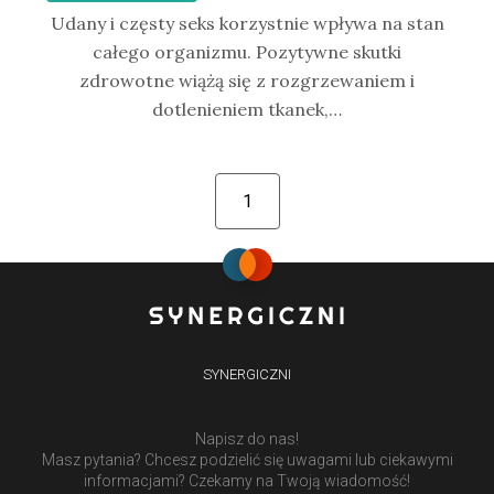
Udany i częsty seks korzystnie wpływa na stan
całego organizmu. Pozytywne skutki
zdrowotne wiążą się z rozgrzewaniem i
dotlenieniem tkanek,…
1
SYNERGICZNI
Napisz do nas!
Masz pytania? Chcesz podzielić się uwagami lub ciekawymi
informacjami? Czekamy na Twoją wiadomość!