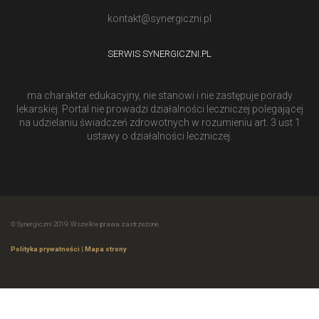
kontakt@synergiczni.pl
SERWIS SYNERGICZNI.PL
ma charakter edukacyjny, nie stanowi i nie zastępuje porady
lekarskiej. Portal nie prowadzi działalności leczniczej polegającej
na udzielaniu świadczeń zdrowotnych w rozumieniu art. 3 ust 1
ustawy o działalności leczniczej.
© Synergiczni 2019. Wszelkie prawa zastrzeżone.
Polityka prywatności
|
Mapa strony