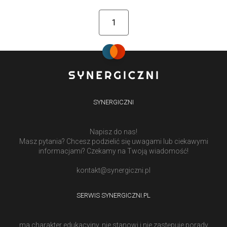
1
SYNERGICZNI
Napisz do nas!
Masz pytania? Chcesz podzielić się uwagami lub ciekawymi
informacjami? Czekamy na Twoją wiadomość!
kontakt@synergiczni.pl
SERWIS SYNERGICZNI.PL
ma charakter edukacyjny, nie stanowi i nie zastępuje porady