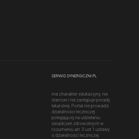
SERWIS SYNERGICZNI.PL
ma charakter edukacyjny, nie
stanowi i nie zastępuje porady
lekarskiej. Portal nie prowadzi
działalności leczniczej
polegającej na udzielaniu
świadczeń zdrowotnych w
rozumieniu art. 3 ust 1 ustawy
o działalności leczniczej.