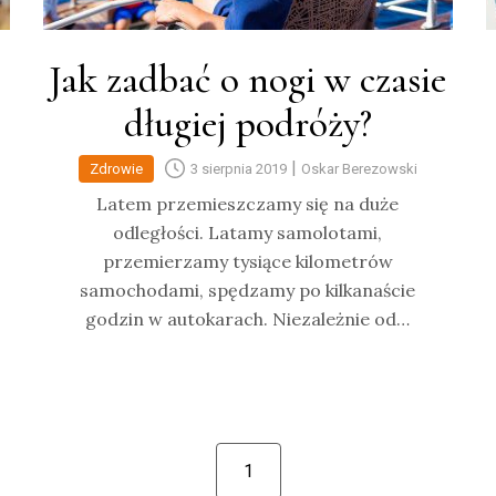
Jak zadbać o nogi w czasie
długiej podróży?
|
Zdrowie
3 sierpnia 2019
Oskar Berezowski
Latem przemieszczamy się na duże
odległości. Latamy samolotami,
przemierzamy tysiące kilometrów
samochodami, spędzamy po kilkanaście
godzin w autokarach. Niezależnie od…
1