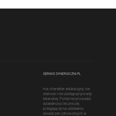
SERWIS SYNERGICZNI.PL
ma charakter edukacyjny, nie
stanowi i nie zastępuje porady
lekarskiej. Portal nie prowadzi
działalności leczniczej
polegającej na udzielaniu
świadczeń zdrowotnych w