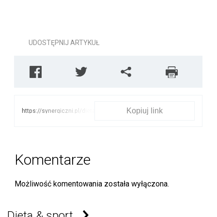
UDOSTĘPNIJ ARTYKUŁ
Kopiuj link
https://synergiczni.pl/dieta-
sport/5-
niskokalorycznych-
produktow-ktore-warto-
jesc-pod-koniec-lata
Komentarze
Możliwość komentowania została wyłączona.
Dieta & sport