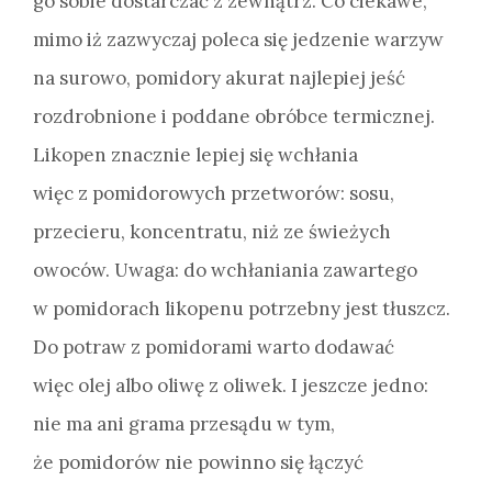
go sobie dostarczać z zewnątrz. Co ciekawe,
mimo iż zazwyczaj poleca się jedzenie warzyw
na surowo, pomidory akurat najlepiej jeść
rozdrobnione i poddane obróbce termicznej.
Likopen znacznie lepiej się wchłania
więc z pomidorowych przetworów: sosu,
przecieru, koncentratu, niż ze świeżych
owoców. Uwaga: do wchłaniania zawartego
w pomidorach likopenu potrzebny jest tłuszcz.
Do potraw z pomidorami warto dodawać
więc olej albo oliwę z oliwek. I jeszcze jedno:
nie ma ani grama przesądu w tym,
że pomidorów nie powinno się łączyć