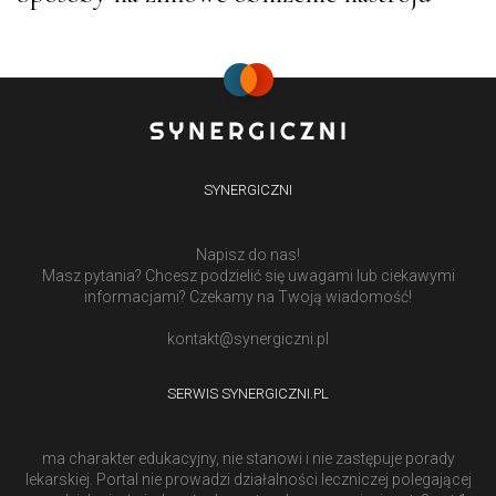
SYNERGICZNI
Napisz do nas!
Masz pytania? Chcesz podzielić się uwagami lub ciekawymi
informacjami? Czekamy na Twoją wiadomość!
kontakt@synergiczni.pl
SERWIS SYNERGICZNI.PL
ma charakter edukacyjny, nie stanowi i nie zastępuje porady
lekarskiej. Portal nie prowadzi działalności leczniczej polegającej