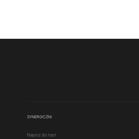
SYNERGICZNI
Napisz do nas!