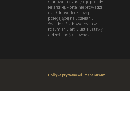
stanowi i nie zastępuje porady
lekarskiej. Portal nie prowadzi
działalności leczniczej
polegającej na udzielaniu
świadczeń zdrowotnych w
rozumieniu art. 3 ust 1 ustawy
o działalności leczniczej.
Polityka prywatności
|
Mapa strony