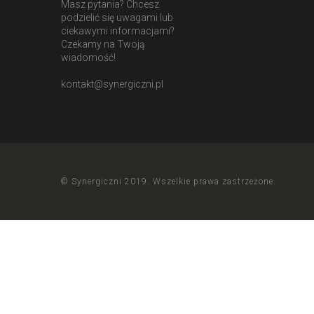
Masz pytania? Chcesz
podzielić się uwagami lub
ciekawymi informacjami?
Czekamy na Twoją
wiadomość!
kontakt@synergiczni.pl
© Synergiczni 2019. Wszelkie prawa zastrzeżone.