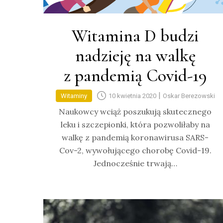
Witamina D budzi
nadzieję na walkę
z pandemią Covid-19
|
Witaminy
10 kwietnia 2020
Oskar Berezowski
Naukowcy wciąż poszukują skutecznego
leku i szczepionki, która pozwoliłaby na
walkę z pandemią koronawirusa SARS-
Cov-2, wywołującego chorobę Covid-19.
Jednocześnie trwają…