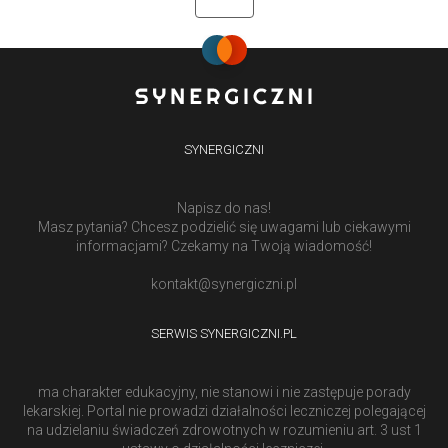
SYNERGICZNI
Napisz do nas!
Masz pytania? Chcesz podzielić się uwagami lub ciekawymi
informacjami? Czekamy na Twoją wiadomość!
kontakt@synergiczni.pl
SERWIS SYNERGICZNI.PL
ma charakter edukacyjny, nie stanowi i nie zastępuje porady
lekarskiej. Portal nie prowadzi działalności leczniczej polegającej
na udzielaniu świadczeń zdrowotnych w rozumieniu art. 3 ust 1