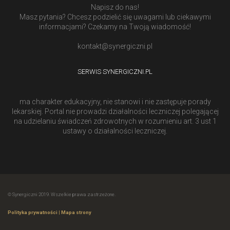
Napisz do nas!
Masz pytania? Chcesz podzielić się uwagami lub ciekawymi
informacjami? Czekamy na Twoją wiadomość!
kontakt@synergiczni.pl
SERWIS SYNERGICZNI.PL
ma charakter edukacyjny, nie stanowi i nie zastępuje porady
lekarskiej. Portal nie prowadzi działalności leczniczej polegającej
na udzielaniu świadczeń zdrowotnych w rozumieniu art. 3 ust 1
ustawy o działalności leczniczej.
© Synergiczni 2019. Wszelkie prawa zastrzeżone.
Polityka prywatności
|
Mapa strony