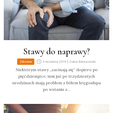
Stawy do naprawy?
|
Zdrowie
3 września 2019
Oskar Berezowski
Niektórym stawy „zacinają się” dopiero po
pięćdziesiątce, inni już po trzydziestych
urodzinach mają problem z bólem kręgosłupa
po wstaniu z…