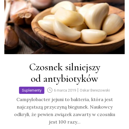
Czosnek silniejszy
od antybiotyków
|
Suplementy
6 marca 2019
Oskar Berezowski
Campylobacter jejuni to bakteria, która jest
najczęstszą przyczyną biegunek. Naukowcy
odkryli, że pewien związek zawarty w czosnku
jest 100 razy…