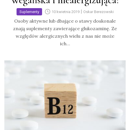
Wegańska i niealergizująca?
|
Suplementy
10 kwietnia 2019
Oskar Berezowski
Osoby aktywne lub dbające o stawy doskonale
znają suplementy zawierające glukozaminę. Ze
względów alergicznych wielu z nas nie może
ich…