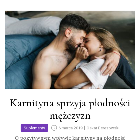
Karnityna sprzyja płodności
mężczyzn
|
Suplementy
6 marca 2019
Oskar Berezowski
O pozytywnym wpływie karnityny na płodność