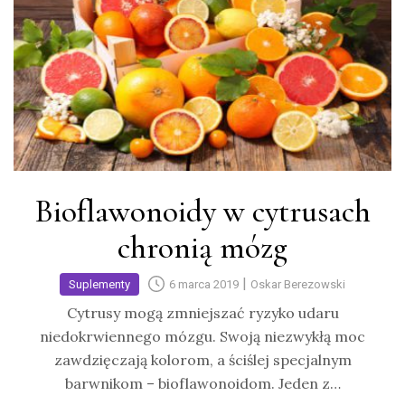
Bioflawonoidy w cytrusach
chronią mózg
|
Suplementy
6 marca 2019
Oskar Berezowski
Cytrusy mogą zmniejszać ryzyko udaru
niedokrwiennego mózgu. Swoją niezwykłą moc
zawdzięczają kolorom, a ściślej specjalnym
barwnikom – bioflawonoidom. Jeden z…