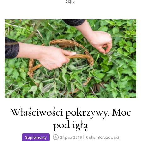
Są…
Właściwości pokrzywy. Moc
pod igłą
|
Suplementy
2 lipca 2019
Oskar Berezowski