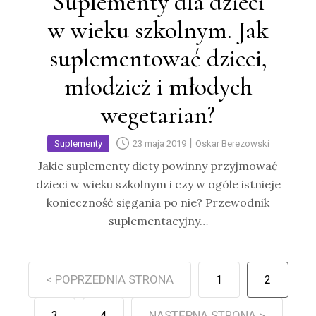
Suplementy dla dzieci
w wieku szkolnym. Jak
suplementować dzieci,
młodzież i młodych
wegetarian?
|
Suplementy
23 maja 2019
Oskar Berezowski
Jakie suplementy diety powinny przyjmować
dzieci w wieku szkolnym i czy w ogóle istnieje
konieczność sięgania po nie? Przewodnik
suplementacyjny…
< POPRZEDNIA STRONA
1
2
NASTĘPNA STRONA >
3
4