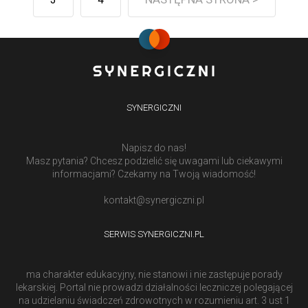
SYNERGICZNI
Napisz do nas!
Masz pytania? Chcesz podzielić się uwagami lub ciekawymi
informacjami? Czekamy na Twoją wiadomość!
kontakt@synergiczni.pl
SERWIS SYNERGICZNI.PL
ma charakter edukacyjny, nie stanowi i nie zastępuje porady
lekarskiej. Portal nie prowadzi działalności leczniczej polegającej
na udzielaniu świadczeń zdrowotnych w rozumieniu art. 3 ust 1