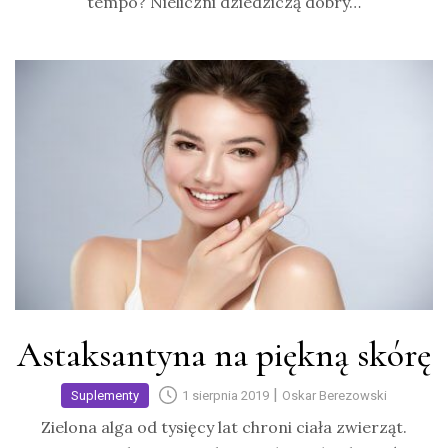
tempo? Nieliczni dziedziczą dobry…
Astaksantyna na piękną skórę
|
Suplementy
1 sierpnia 2019
Oskar Berezowski
Zielona alga od tysięcy lat chroni ciała zwierząt.