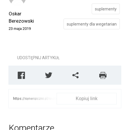
suplementy
Oskar
Berezowski
suplementy dla wegetarian
23 maja 2019
UDOSTĘPNIJ ARTYKUŁ
Kopiuj link
https://synergiczni.pl/suplementy/suplementy-
dla-dzieci-w-wieku-
szkolnym-jak-
suplementowac-dzieci-
mlodziez-i-mlodych-
Komentarze
wegetarian