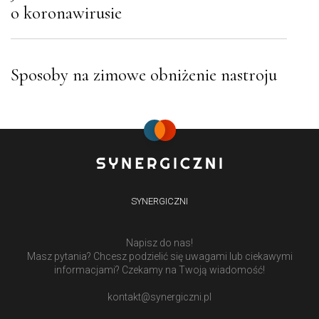
o koronawirusie
Sposoby na zimowe obniżenie nastroju
SYNERGICZNI
Napisz do nas!
Masz pytania? Chcesz podzielić się uwagami lub ciekawymi
informacjami? Czekamy na Twoją wiadomość!
kontakt@synergiczni.pl