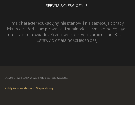
SERWIS SYNERGICZNI.PL
ma charakter edukacyjny, nie stanowi i nie zastępuje porady
lekarskiej. Portal nie prowadzi działalności leczniczej polegającej
na udzielaniu świadczeń zdrowotnych w rozumieniu art. 3 ust 1
ustawy o działalności leczniczej.
© Synergiczni 2019. Wszelkie prawa zastrzeżone.
Polityka prywatności
|
Mapa strony