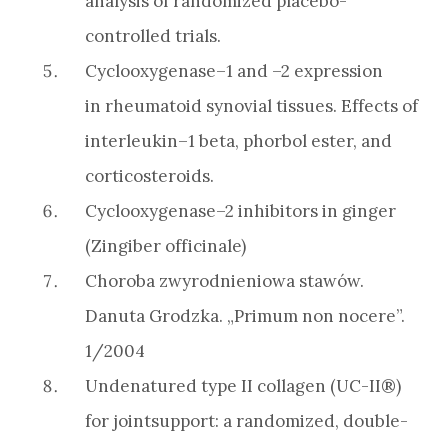
analysis of randomized placebo-
controlled trials.
Cyclooxygenase–1 and –2 expression
in rheumatoid synovial tissues. Effects of
interleukin–1 beta, phorbol ester, and
corticosteroids.
Cyclooxygenase–2 inhibitors in ginger
(Zingiber officinale)
Choroba zwyrodnieniowa stawów.
Danuta Grodzka. „Primum non nocere”.
1/2004
Undenatured type II collagen (UC-II®)
for jointsupport: a randomized, double-