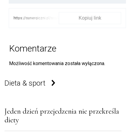
Kopiuj link
https://synergiczni.pl/suplementy/imbir-
skutecznym-srodkiem-na-
bol-stawow
Komentarze
Możliwość komentowania została wyłączona.
Dieta & sport
Jeden dzień przejedzenia nie przekreśla
diety