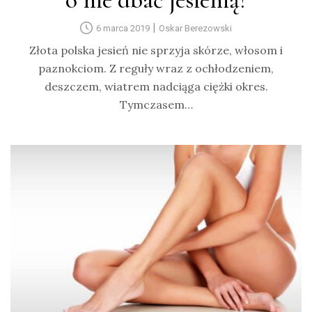
o nie dbać jesienią?
|
6 marca 2019
Oskar Berezowski
Złota polska jesień nie sprzyja skórze, włosom i
paznokciom. Z reguły wraz z ochłodzeniem,
deszczem, wiatrem nadciąga ciężki okres.
Tymczasem…