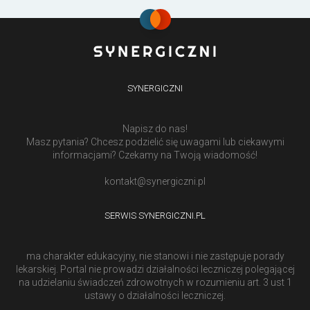
SYNERGICZNI
Napisz do nas!
Masz pytania? Chcesz podzielić się uwagami lub ciekawymi
informacjami? Czekamy na Twoją wiadomość!
kontakt@synergiczni.pl
SERWIS SYNERGICZNI.PL
ma charakter edukacyjny, nie stanowi i nie zastępuje porady
lekarskiej. Portal nie prowadzi działalności leczniczej polegającej
na udzielaniu świadczeń zdrowotnych w rozumieniu art. 3 ust 1
ustawy o działalności leczniczej.