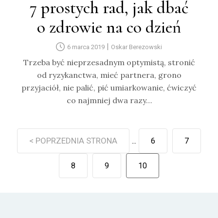
7 prostych rad, jak dbać
o zdrowie na co dzień
|
6 marca 2019
Oskar Berezowski
Trzeba być nieprzesadnym optymistą, stronić
od ryzykanctwa, mieć partnera, grono
przyjaciół, nie palić, pić umiarkowanie, ćwiczyć
co najmniej dwa razy…
< POPRZEDNIA STRONA
...
6
7
8
9
10