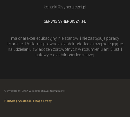
kontakt@synergiczni.pl
SERWIS SYNERGICZNI.PL
ma charakter edukacyjny, nie stanowi i nie zastępuje porady
lekarskiej. Portal nie prowadzi działalności leczniczej polegającej
na udzielaniu świadczeń zdrowotnych w rozumieniu art. 3 ust 1
ustawy o działalności leczniczej.
© Synergiczni 2019. Wszelkie prawa zastrzeżone.
Polityka prywatności
|
Mapa strony