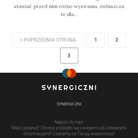
stawiać przed nim różne wyzwania, zwłaszcza
te dla…
< POPRZEDNIA STRONA
1
2
3
SYNERGICZNI
Napisz do nas!
Masz pytania? Chcesz podzielić się uwagami lub ciekawymi
informacjami? Czekamy na Twoją wiadomość!