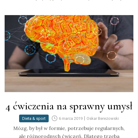
4 ćwiczenia na sprawny umysł
|
Dieta & sport
6 marca 2019
Oskar Berezowski
Mózg, by był w formie, potrzebuje regularnych,
ale różnorodnych ćwiczeń. Dlatego trzeba