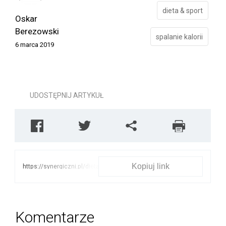
dieta & sport
Oskar
Berezowski
spalanie kalorii
6 marca 2019
UDOSTĘPNIJ ARTYKUŁ
Kopiuj link
https://synergiczni.pl/dieta-
sport/jak-szybko-spalic-
kalorie-wybierz-sport
Komentarze