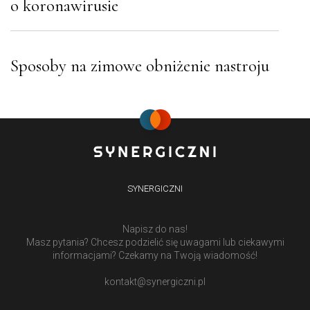
o koronawirusie
Sposoby na zimowe obniżenie nastroju
SYNERGICZNI
Napisz do nas!
Masz pytania? Chcesz podzielić się uwagami lub ciekawymi
informacjami? Czekamy na Twoją wiadomość!
kontakt@synergiczni.pl