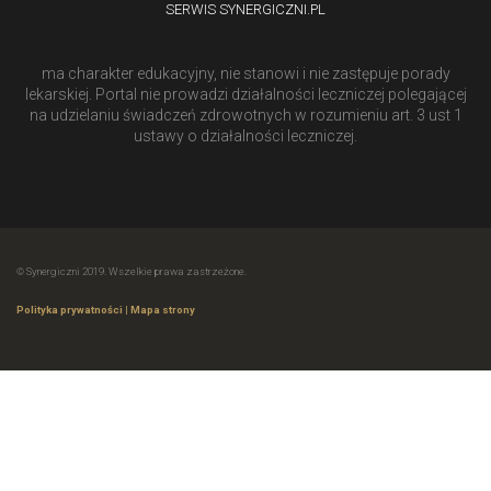
SERWIS SYNERGICZNI.PL
ma charakter edukacyjny, nie stanowi i nie zastępuje porady
lekarskiej. Portal nie prowadzi działalności leczniczej polegającej
na udzielaniu świadczeń zdrowotnych w rozumieniu art. 3 ust 1
ustawy o działalności leczniczej.
© Synergiczni 2019. Wszelkie prawa zastrzeżone.
Polityka prywatności
|
Mapa strony