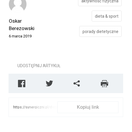
aktywność fizyczna
dieta & sport
Oskar
Berezowski
porady dietetyczne
6 marca 2019
UDOSTĘPNIJ ARTYKUŁ
Kopiuj link
https://synergiczni.pl/dieta-
sport/od-tabletki-nie-
schudniesz