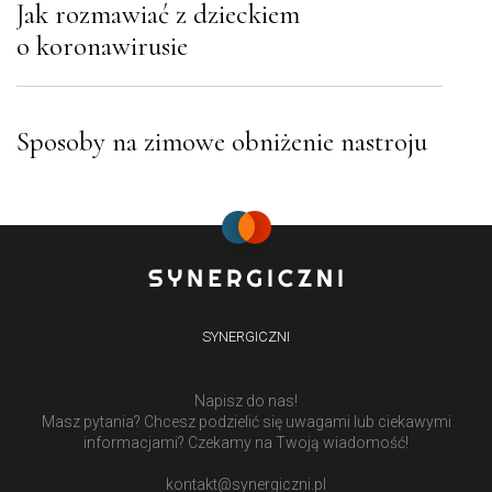
Jak rozmawiać z dzieckiem
o koronawirusie
Sposoby na zimowe obniżenie nastroju
SYNERGICZNI
Napisz do nas!
Masz pytania? Chcesz podzielić się uwagami lub ciekawymi
informacjami? Czekamy na Twoją wiadomość!
kontakt@synergiczni.pl