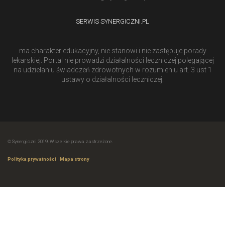
SERWIS SYNERGICZNI.PL
ma charakter edukacyjny, nie stanowi i nie zastępuje porady
lekarskiej. Portal nie prowadzi działalności leczniczej polegającej
na udzielaniu świadczeń zdrowotnych w rozumieniu art. 3 ust 1
ustawy o działalności leczniczej.
© Synergiczni 2019. Wszelkie prawa zastrzeżone.
Polityka prywatności
|
Mapa strony