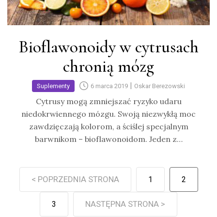
Bioflawonoidy w cytrusach
chronią mózg
|
Suplementy
6 marca 2019
Oskar Berezowski
Cytrusy mogą zmniejszać ryzyko udaru
niedokrwiennego mózgu. Swoją niezwykłą moc
zawdzięczają kolorom, a ściślej specjalnym
barwnikom – bioflawonoidom. Jeden z…
< POPRZEDNIA STRONA
1
2
NASTĘPNA STRONA >
3