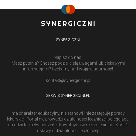
SYNERGICZNI
Napisz do nas!
Masz pytania? Chcesz podzielić się uwagami lub ciekawymi
informacjami? Czekamy na Twoją wiadomość!
kontakt@synergiczni.pl
SERWIS SYNERGICZNI.PL
ma charakter edukacyjny, nie stanowi i nie zastępuje porady
lekarskiej. Portal nie prowadzi działalności leczniczej polegającej
na udzielaniu świadczeń zdrowotnych w rozumieniu art. 3 ust 1
ustawy o działalności leczniczej.