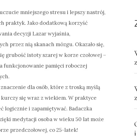
czucie mniejszego stresu i lepszy nastrój,
ch praktyk. Jako dodatkową korzyść
nia decyzji Lazar wyjaśnia,
h przez nią skanach mózgu. Okazało się,
ę grubość istoty szarej w korze czołowej –
a funkcjonowanie pamięci roboczej
ych.
znaczenie dla osób, które z troską myślą
 kurczy się wraz z wiekiem. W praktyce
eć logicznie i zapamiętywać. Badaczka
zięki medytacji osoba w wieku 50 lat może
orze przedczołowej, co 25-latek!