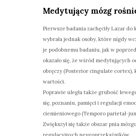
Medytujący mózg rośni
Pierwsze badania zachęciły Lazar do
wybrała jednak osoby, które nigdy wc
je podobnemu badaniu, jak w poprze
okazało się, że wśród medytujących 
obręczy (Posterior cingulate cortex),
wartości.
Poprawie uległa także grubość lewego
się, poznaniu, pamięci i regulacji em
ciemieniowego (Temporo parietal-ju
Zwiększył się także obszar pnia mózg
regulacyjnych neuroprzekaźników.