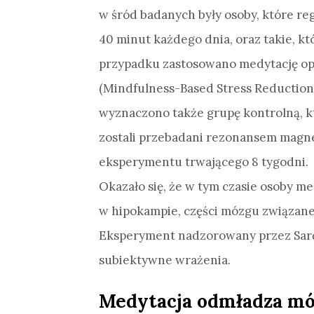
w śród badanych były osoby, które re
40 minut każdego dnia, oraz takie, kt
przypadku zastosowano medytację opa
(Mindfulness-Based Stress Reduction 
wyznaczono także grupę kontrolną, k
zostali przebadani rezonansem magn
eksperymentu trwającego 8 tygodni.
Okazało się, że w tym czasie osoby m
w hipokampie, części mózgu związanej
Eksperyment nadzorowany przez Sarę 
subiektywne wrażenia.
Medytacja odmładza m