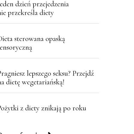
Jeden dzień przejedzenia
nie przekreśla diety
Dieta sterowana opaską
sensoryczną
Pragniesz lepszego seksu? Przejdź
na dietę wegetariańską!
Pożytki z diety znikają po roku