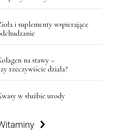
Zioła i suplementy wspierające
odchudzanie
Kolagen na stawy –
czy rzeczywiście działa?
Kwasy w służbie urody
Witaminy