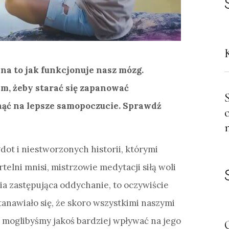
a to jak funkcjonuje nasz mózg.
m, żeby starać się zapanować
nąć na lepsze samopoczucie. Sprawdź
dot i niestworzonych historii, którymi
telni mnisi, mistrzowie medytacji siłą woli
ia zastępująca oddychanie, to oczywiście
stanawiało się, że skoro wszystkimi naszymi
e moglibyśmy jakoś bardziej wpływać na jego