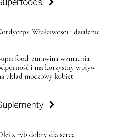
Superfoods
Kordyceps. Właściwości i działanie
Superfood: żurawina wzmacnia
odporność i ma korzystny wpływ
na układ moczowy kobiet
Suplementy
Olej z ryb dobry dla serca