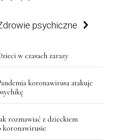
Zdrowie psychiczne
Dzieci w czasach zarazy
Pandemia koronawirusa atakuje
psychikę
Jak rozmawiać z dzieckiem
o koronawirusie