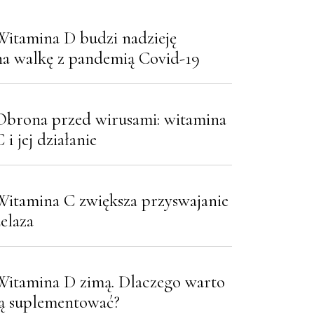
Witamina D budzi nadzieję
na walkę z pandemią Covid-19
Obrona przed wirusami: witamina
 i jej działanie
Witamina C zwiększa przyswajanie
żelaza
Witamina D zimą. Dlaczego warto
ją suplementować?