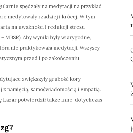
gularnie spędzały na medytacji na przykład
óre medytowały rzadziej i krócej. W tym
rtą na uważności i redukcji stresu
– MBSR). Aby wyniki były wiarygodne,
tóra nie praktykowała medytacji. Wszyscy
C
etycznym przed i po zakończeniu
edytujące zwiększyły grubość kory
 z pamięcią, samoświadomością i empatią.
Lazar potwierdził także inne, dotychczas
ózg?