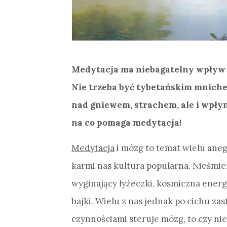
Medytacja ma niebagatelny wpływ n
Nie trzeba być tybetańskim mniche
nad gniewem, strachem, ale i wpły
na co pomaga medytacja!
Medytacja
i mózg to temat wielu aneg
karmi nas kultura popularna. Nieśmier
wyginający łyżeczki, kosmiczna energ
bajki. Wielu z nas jednak po cichu za
czynnościami steruje mózg, to czy ni