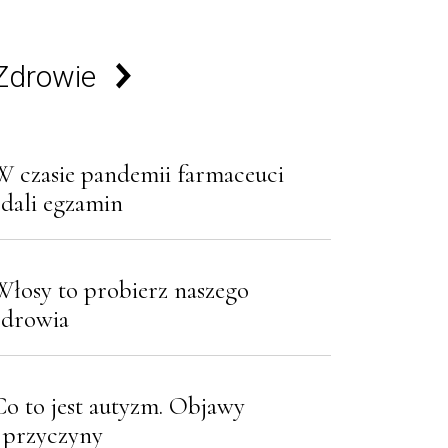
Zdrowie
W czasie pandemii farmaceuci
zdali egzamin
Włosy to probierz naszego
zdrowia
Co to jest autyzm. Objawy
i przyczyny