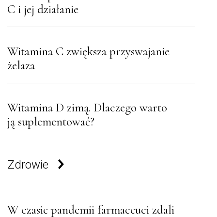
C i jej działanie
Witamina C zwiększa przyswajanie
żelaza
Witamina D zimą. Dlaczego warto
ją suplementować?
Zdrowie
W czasie pandemii farmaceuci zdali