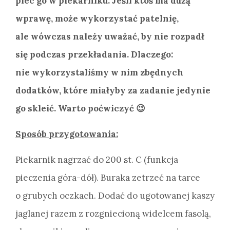
piec go w piekarniku. Jeśli ktoś ma dużą
wprawę, może wykorzystać patelnię,
ale wówczas należy uważać, by nie rozpadł
się podczas przekładania. Dlaczego:
nie wykorzystaliśmy w nim zbędnych
dodatków, które miałyby za zadanie jedynie
go skleić. Warto poćwiczyć 😉
Sposób przygotowania:
Piekarnik nagrzać do 200 st. C (funkcja
pieczenia góra-dół). Buraka zetrzeć na tarce
o grubych oczkach. Dodać do ugotowanej kaszy
jaglanej razem z rozgniecioną widelcem fasolą,