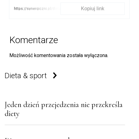
Kopiuj link
https://synergiczni.pl/dieta-
sport/nasz-przepis-burger-
z-buraka-i-kaszy-jaglanej
Komentarze
Możliwość komentowania została wyłączona.
Dieta & sport
Jeden dzień przejedzenia nie przekreśla
diety