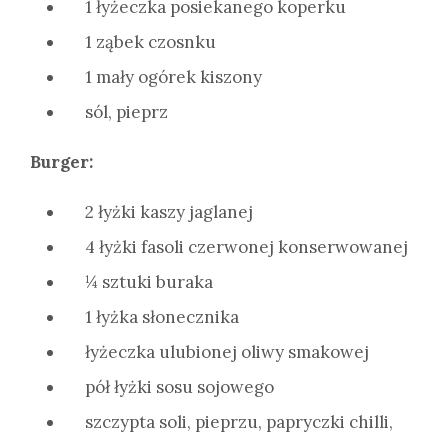
1 łyżeczka posiekanego koperku
1 ząbek czosnku
1 mały ogórek kiszony
sól, pieprz
Burger:
2 łyżki kaszy jaglanej
4 łyżki fasoli czerwonej konserwowanej
¼ sztuki buraka
1 łyżka słonecznika
łyżeczka ulubionej oliwy smakowej
pół łyżki sosu sojowego
szczypta soli, pieprzu, papryczki chilli,