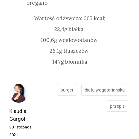
oregano
Wartość odżywcza: 665 kcal;
22,4g białka;
100,6g węglowodanów,
26,1g tłuszczów,
14,7g błonnika
burger
dieta wegetariańska
przepis
Klaudia
Gargol
30 listopada
2021