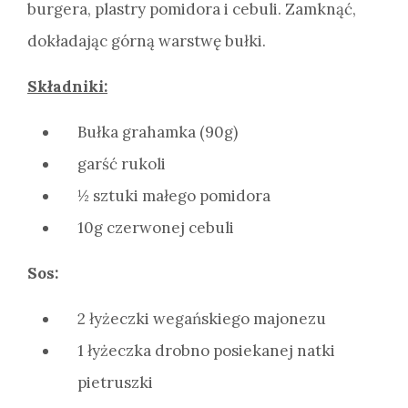
burgera, plastry pomidora i cebuli. Zamknąć,
dokładając górną warstwę bułki.
Składniki:
Bułka grahamka (90g)
garść rukoli
½ sztuki małego pomidora
10g czerwonej cebuli
Sos:
2 łyżeczki wegańskiego majonezu
1 łyżeczka drobno posiekanej natki
pietruszki