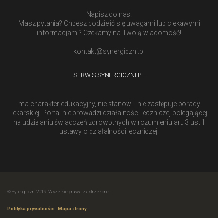
Napisz do nas!
Masz pytania? Chcesz podzielić się uwagami lub ciekawymi
informacjami? Czekamy na Twoją wiadomość!
kontakt@synergiczni.pl
SERWIS SYNERGICZNI.PL
ma charakter edukacyjny, nie stanowi i nie zastępuje porady
lekarskiej. Portal nie prowadzi działalności leczniczej polegającej
na udzielaniu świadczeń zdrowotnych w rozumieniu art. 3 ust 1
ustawy o działalności leczniczej.
© Synergiczni 2019. Wszelkie prawa zastrzeżone.
Polityka prywatności
|
Mapa strony