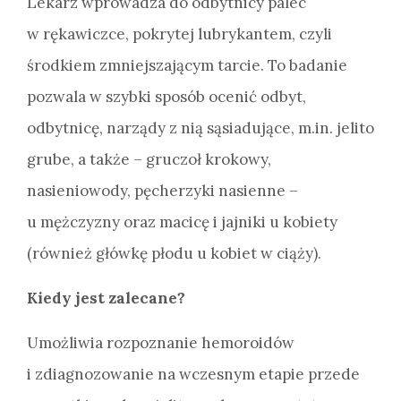
Lekarz wprowadza do odbytnicy palec
w rękawiczce, pokrytej lubrykantem, czyli
środkiem zmniejszającym tarcie. To badanie
pozwala w szybki sposób ocenić odbyt,
odbytnicę, narządy z nią sąsiadujące, m.in. jelito
grube, a także – gruczoł krokowy,
nasieniowody, pęcherzyki nasienne –
u mężczyzny oraz macicę i jajniki u kobiety
(również główkę płodu u kobiet w ciąży).
Kiedy jest zalecane?
Umożliwia rozpoznanie hemoroidów
i zdiagnozowanie na wczesnym etapie przede