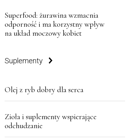
Superfood: żurawina wzmacnia
odporność i ma korzystny wpływ
na układ moczowy kobiet
Suplementy
Olej z ryb dobry dla serca
Zioła i suplementy wspierające
odchudzanie