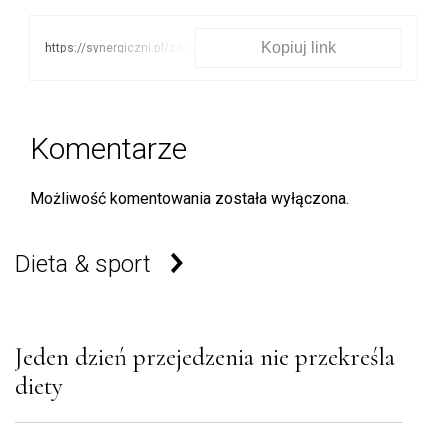
Kopiuj link
https://synergiczni.pl/zdrowie/5-
badan-ktorych-
nienawidzimy-a-moga-
uratowac-nam-zycie
Komentarze
Możliwość komentowania została wyłączona.
Dieta & sport
Jeden dzień przejedzenia nie przekreśla
diety