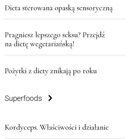
Dieta sterowana opaską sensoryczną
Pragniesz lepszego seksu? Przejdź
na dietę wegetariańską!
Pożytki z diety znikają po roku
Superfoods
Kordyceps. Właściwości i działanie