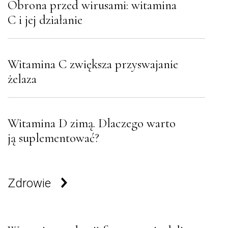
Obrona przed wirusami: witamina
C i jej działanie
Witamina C zwiększa przyswajanie
żelaza
Witamina D zimą. Dlaczego warto
ją suplementować?
Zdrowie