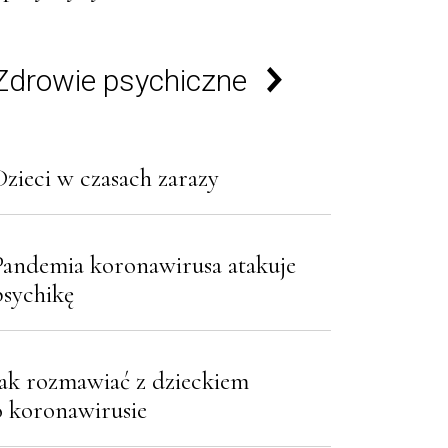
Zdrowie psychiczne
Dzieci w czasach zarazy
Pandemia koronawirusa atakuje
psychikę
Jak rozmawiać z dzieckiem
o koronawirusie