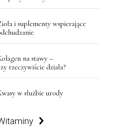
Zioła i suplementy wspierające
odchudzanie
Kolagen na stawy –
czy rzeczywiście działa?
Kwasy w służbie urody
Witaminy