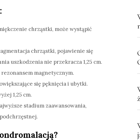
:
iękczenie chrząstki, może wystąpić
agmentacja chrząstki, pojawienie się
C
nia uszkodzenia nie przekracza 1,25 cm.
u rezonansem magnetycznym.
owiększające się pęknięcia i ubytki.
żej 1,25 cm.
ajwyższe stadium zaawansowania,
podchrzęstnej.
hondromalacją?