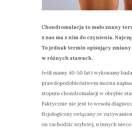
Chondromalacja to mało znany te
z nas ma z nim do czynienia. Najczę
To jednak termin opisujący zmiany 
w różnych stawach.
Jeśli mamy 40-50 lat i wykonamy bad
prawdopodobieństwem można napisać, 
stopniu chondromalacji w obrębie st
Faktycznie nie jest to wesoła diagnoz
fizjologiczny związany ze zużywanie
on zachodzić szybciej, u innych nieco