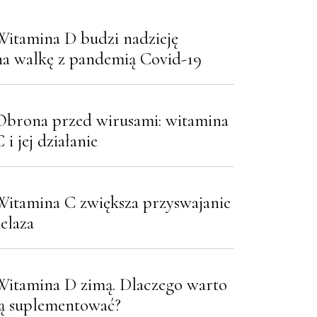
Witamina D budzi nadzieję
na walkę z pandemią Covid-19
Obrona przed wirusami: witamina
 i jej działanie
Witamina C zwiększa przyswajanie
żelaza
Witamina D zimą. Dlaczego warto
ją suplementować?