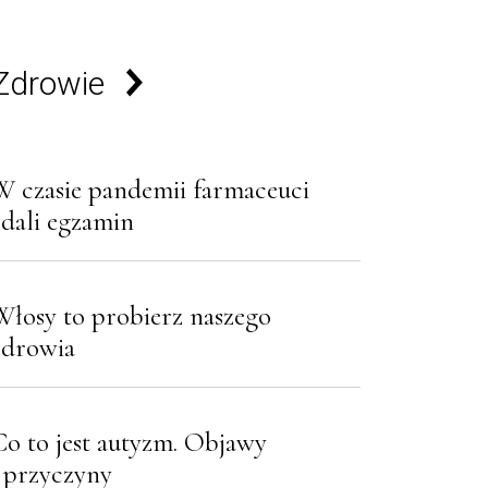
Zdrowie
W czasie pandemii farmaceuci
zdali egzamin
Włosy to probierz naszego
zdrowia
Co to jest autyzm. Objawy
i przyczyny