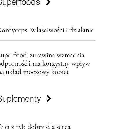
Superfoods
Kordyceps. Właściwości i działanie
Superfood: żurawina wzmacnia
odporność i ma korzystny wpływ
na układ moczowy kobiet
Suplementy
Olej z ryb dobry dla serca