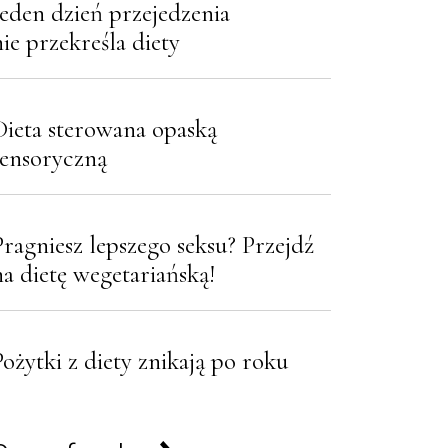
Jeden dzień przejedzenia
nie przekreśla diety
Dieta sterowana opaską
sensoryczną
Pragniesz lepszego seksu? Przejdź
na dietę wegetariańską!
Pożytki z diety znikają po roku