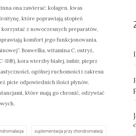
inna ona zawierać: kolagen, kwas
oitynę, które poprawiają stopień
 korzystać z nowoczesnych preparatów,
 poprawiają komfort jego funkcjonowania.
nowej”. Boswellia, witamina C, ostryż,
II®), kora wierzby białej, imbir, pieprz
styczności, ogólnej ruchomości i zakresu
eż picie odpowiednich ilości płynów.
stancjami, które mają go chronić, odżywiać
owych.
ndromalacja
suplementacja przy chondromalacji