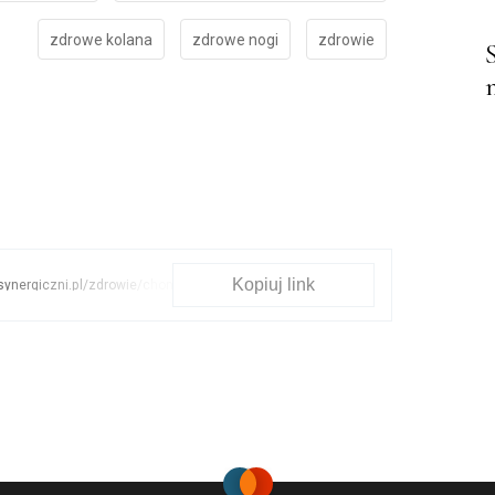
zdrowe kolana
zdrowe nogi
zdrowie
Kopiuj link
/synergiczni.pl/zdrowie/chondromalacja-
ny-objawy-i-diagnoza