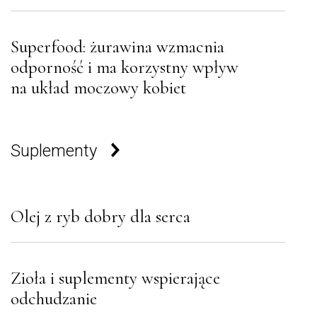
Superfood: żurawina wzmacnia
odporność i ma korzystny wpływ
na układ moczowy kobiet
Suplementy
Olej z ryb dobry dla serca
Zioła i suplementy wspierające
odchudzanie