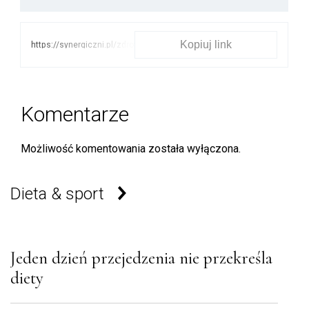
Kopiuj link
https://synergiczni.pl/zdrowie/oziebiac-
czy-rozgrzewac-czyli-co-
robic-gdy-bola-miesnie-lub-
stawy
Komentarze
Możliwość komentowania została wyłączona.
Dieta & sport
Jeden dzień przejedzenia nie przekreśla
diety