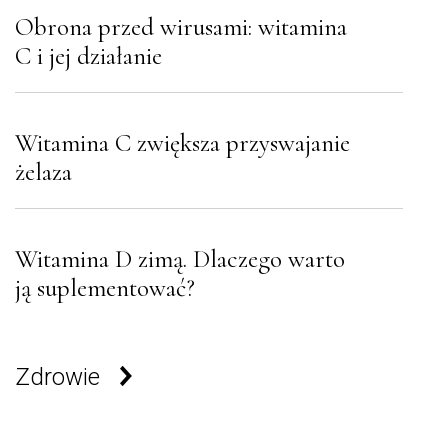
Obrona przed wirusami: witamina
C i jej działanie
Witamina C zwiększa przyswajanie
żelaza
Witamina D zimą. Dlaczego warto
ją suplementować?
Zdrowie