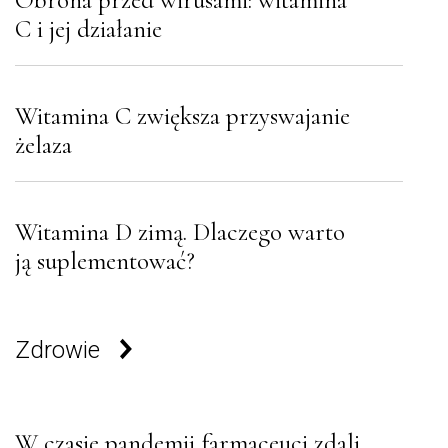
C i jej działanie
Witamina C zwiększa przyswajanie
żelaza
Witamina D zimą. Dlaczego warto
ją suplementować?
Zdrowie
W czasie pandemii farmaceuci zdali