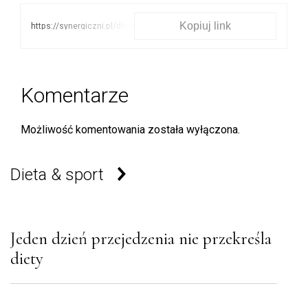
Kopiuj link
https://synergiczni.pl/dieta-
sport/efekt-jojo-sprawdz-
dlaczego-musisz-sie-z-
nim-pogodzic
Komentarze
Możliwość komentowania została wyłączona.
Dieta & sport
Jeden dzień przejedzenia nie przekreśla
diety