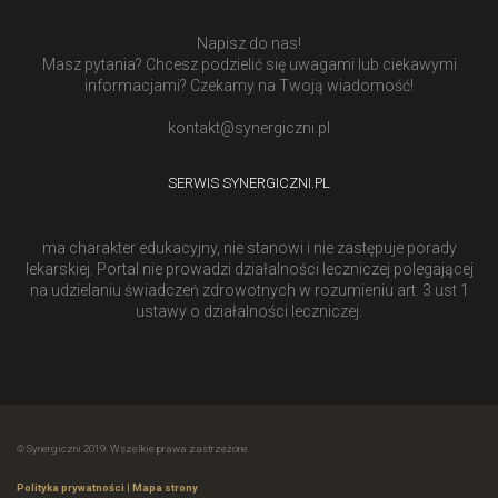
Napisz do nas!
Masz pytania? Chcesz podzielić się uwagami lub ciekawymi
informacjami? Czekamy na Twoją wiadomość!
kontakt@synergiczni.pl
SERWIS SYNERGICZNI.PL
ma charakter edukacyjny, nie stanowi i nie zastępuje porady
lekarskiej. Portal nie prowadzi działalności leczniczej polegającej
na udzielaniu świadczeń zdrowotnych w rozumieniu art. 3 ust 1
ustawy o działalności leczniczej.
© Synergiczni 2019. Wszelkie prawa zastrzeżone.
Polityka prywatności
|
Mapa strony