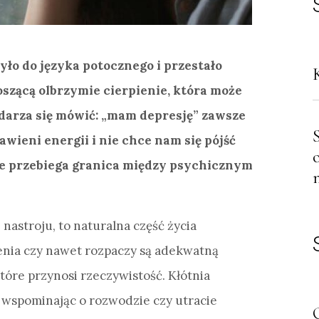
ło do języka potocznego i przestało
szącą olbrzymie cierpienie, która może
zdarza się mówić: „mam depresję” zawsze
wieni energii i nie chce nam się pójść
zie przebiega granica między psychicznym
 nastroju, to naturalna część życia
enia czy nawet rozpaczy są adekwatną
óre przynosi rzeczywistość. Kłótnia
e wspominając o rozwodzie czy utracie