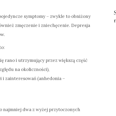
pojedyncze symptomy – zwykle to obniżony
ównież zmęczenie i zniechęcenie. Depresja
ów.
to:
się rano i utrzymujący przez większą część
zględu na okoliczności),
 i zainteresowań (anhedonia –
co najmniej dwa z wyżej przytoczonych