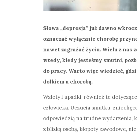
Słowa „depresja” już dawno wkroczy
oznaczać wyłącznie chorobę przyno
nawet zagrażać życiu. Wielu z nas 
wtedy, kiedy jesteśmy smutni, pozba
do pracy. Warto więc wiedzieć, gd
dołkiem a chorobą.
Wzloty i upadki, również te dotyczące
człowieka. Uczucia smutku, zniechęc
odpowiedzią na trudne wydarzenia, kt
z bliską osobą, kłopoty zawodowe, ni