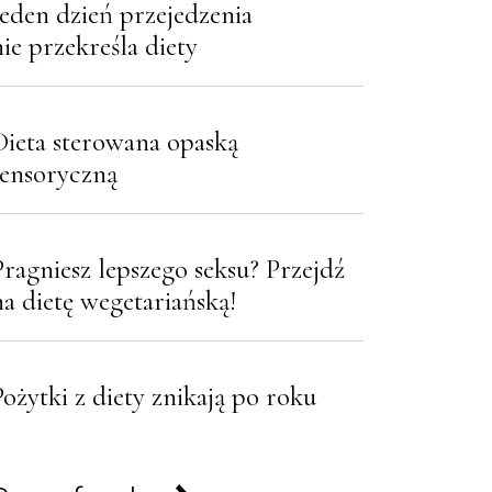
Jeden dzień przejedzenia
nie przekreśla diety
Dieta sterowana opaską
sensoryczną
Pragniesz lepszego seksu? Przejdź
na dietę wegetariańską!
Pożytki z diety znikają po roku