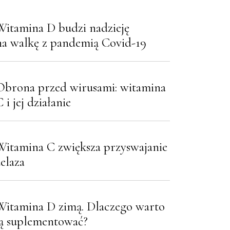
Witamina D budzi nadzieję
na walkę z pandemią Covid-19
Obrona przed wirusami: witamina
 i jej działanie
Witamina C zwiększa przyswajanie
żelaza
Witamina D zimą. Dlaczego warto
ją suplementować?