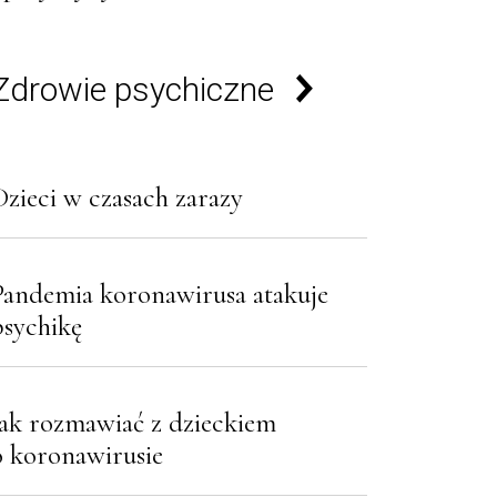
Zdrowie psychiczne
Dzieci w czasach zarazy
Pandemia koronawirusa atakuje
psychikę
Jak rozmawiać z dzieckiem
o koronawirusie