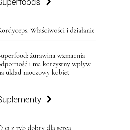
Superfoods
Kordyceps. Właściwości i działanie
Superfood: żurawina wzmacnia
odporność i ma korzystny wpływ
na układ moczowy kobiet
Suplementy
Olej z ryb dobry dla serca