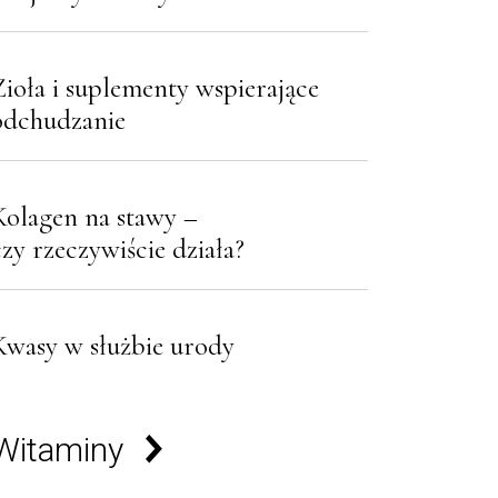
Zioła i suplementy wspierające
odchudzanie
Kolagen na stawy –
czy rzeczywiście działa?
Kwasy w służbie urody
Witaminy