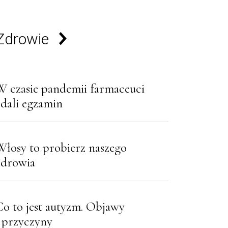
Zdrowie
W czasie pandemii farmaceuci
zdali egzamin
Włosy to probierz naszego
zdrowia
Co to jest autyzm. Objawy
i przyczyny