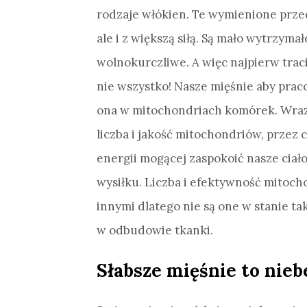
rodzaje włókien. Te wymienione przed 
ale i z większą siłą. Są mało wytrzym
wolnokurczliwe. A więc najpierw traci
nie wszystko! Nasze mięśnie aby prac
ona w mitochondriach komórek. Wraz
liczba i jakość mitochondriów, przez
energii mogącej zaspokoić nasze cia
wysiłku. Liczba i efektywność mitoc
innymi dlatego nie są one w stanie ta
w odbudowie tkanki.
Słabsze mięśnie to nie