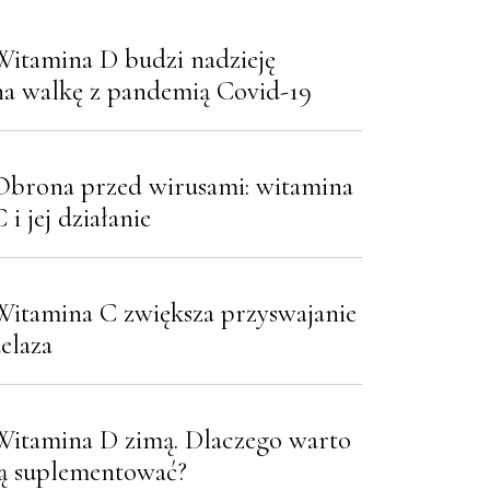
Witamina D budzi nadzieję
na walkę z pandemią Covid-19
Obrona przed wirusami: witamina
 i jej działanie
Witamina C zwiększa przyswajanie
żelaza
Witamina D zimą. Dlaczego warto
ją suplementować?