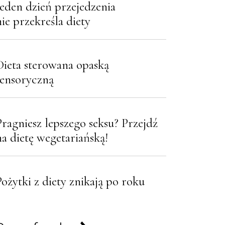
Jeden dzień przejedzenia
nie przekreśla diety
Dieta sterowana opaską
sensoryczną
Pragniesz lepszego seksu? Przejdź
na dietę wegetariańską!
Pożytki z diety znikają po roku