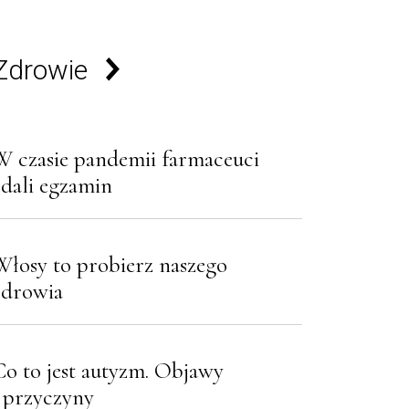
Zdrowie
W czasie pandemii farmaceuci
zdali egzamin
Włosy to probierz naszego
zdrowia
Co to jest autyzm. Objawy
i przyczyny