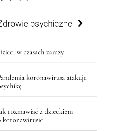
Zdrowie psychiczne
Dzieci w czasach zarazy
Pandemia koronawirusa atakuje
psychikę
Jak rozmawiać z dzieckiem
o koronawirusie