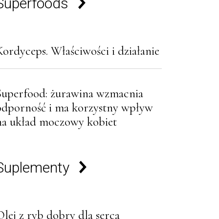
Superfoods
Kordyceps. Właściwości i działanie
Superfood: żurawina wzmacnia
odporność i ma korzystny wpływ
na układ moczowy kobiet
Suplementy
Olej z ryb dobry dla serca