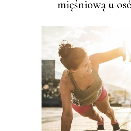
mięśniową u osó