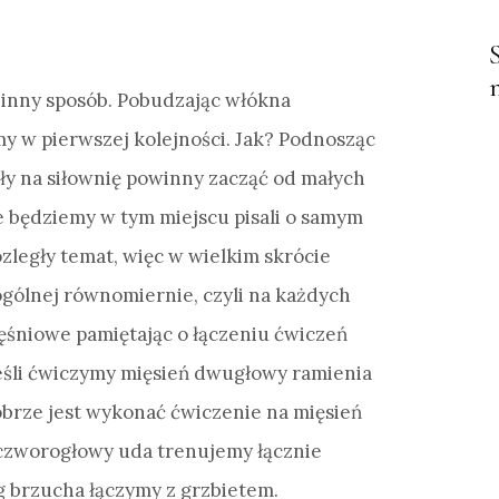
inny sposób. Pobudzając włókna
imy w pierwszej kolejności. Jak? Podnosząc
iły na siłownię powinny zacząć od małych
ie będziemy w tym miejscu pisali o samym
ozległy temat, więc w wielkim skrócie
 ogólnej równomiernie, czyli na każdych
ęśniowe pamiętając o łączeniu ćwiczeń
eśli ćwiczymy mięsień dwugłowy ramienia
obrze jest wykonać ćwiczenie na mięsień
ń czworogłowy uda trenujemy łącznie
 brzucha łączymy z grzbietem.