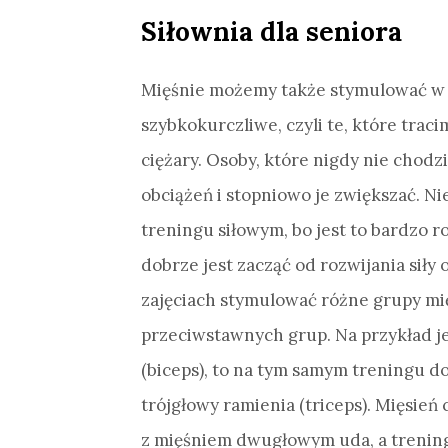
Siłownia dla seniora
Mięśnie możemy także stymulować w 
szybkokurczliwe, czyli te, które trac
ciężary. Osoby, które nigdy nie chodz
obciążeń i stopniowo je zwiększać. N
treningu siłowym, bo jest to bardzo r
dobrze jest zacząć od rozwijania siły
zajęciach stymulować różne grupy mi
przeciwstawnych grup. Na przykład j
(biceps), to na tym samym treningu d
trójgłowy ramienia (triceps). Mięsie
z mięśniem dwugłowym uda, a trening