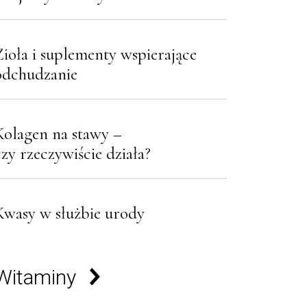
Zioła i suplementy wspierające
odchudzanie
Kolagen na stawy –
czy rzeczywiście działa?
Kwasy w służbie urody
Witaminy